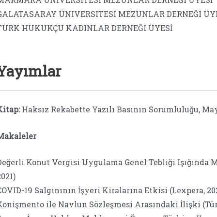
GALATASARAY ÜNIVERSITESI MEZUNLAR DERNEĞI ÜY
TÜRK HUKUKÇU KADINLAR DERNEĞI ÜYESİ
Yayımlar
Kitap:
Haksız Rekabette Yazılı Basının Sorumluluğu, May
Makaleler
Değerli Konut Vergisi Uygulama Genel Tebliği Işığında
2021)
COVID-19 Salgınının İşyeri Kiralarına Etkisi (Lexpera, 20
Konişmento ile Navlun Sözleşmesi Arasındaki İlişki (Tür