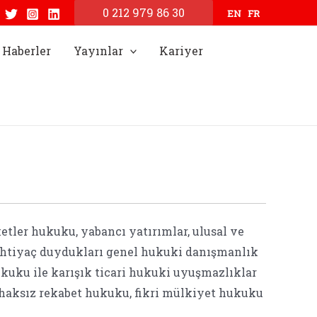
0 212 979 86 30
EN
FR
Haberler
Yayınlar
Kariyer
etler hukuku, yabancı yatırımlar, ulusal ve
n ihtiyaç duydukları genel hukuki danışmanlık
hukuku ile karışık ticari hukuki uyuşmazlıklar
 haksız rekabet hukuku, fikri mülkiyet hukuku