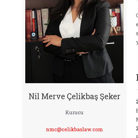
Nil Merve Çelikbaş Şeker
Kurucu
nmc@celikbaslaw.com