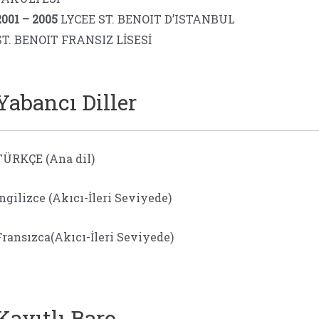
2001 – 2005
LYCEE ST. BENOIT D’ISTANBUL
ST. BENOIT FRANSIZ LİSESİ
Yabancı Diller
TÜRKÇE (Ana dil)
İngilizce (Akıcı-İleri Seviyede)
Fransızca(Akıcı-İleri Seviyede)
Kayıtlı Baro