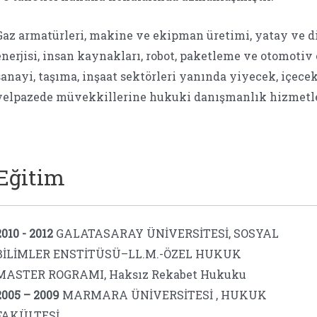
Gaz armatürleri, makine ve ekipman üretimi, yatay ve di
enerjisi, insan kaynakları, robot, paketleme ve otomotiv 
sanayi, taşıma, inşaat sektörleri yanında yiyecek, içecek
yelpazede müvekkillerine hukuki danışmanlık hizmetle
Eğitim
2010 - 2012
GALATASARAY ÜNİVERSİTESİ, SOSYAL
BİLİMLER ENSTİTÜSÜ–LL.M.-ÖZEL HUKUK
MASTER ROGRAMI, Haksız Rekabet Hukuku
2005 – 2009
MARMARA ÜNİVERSİTESİ , HUKUK
FAKÜLTESİ