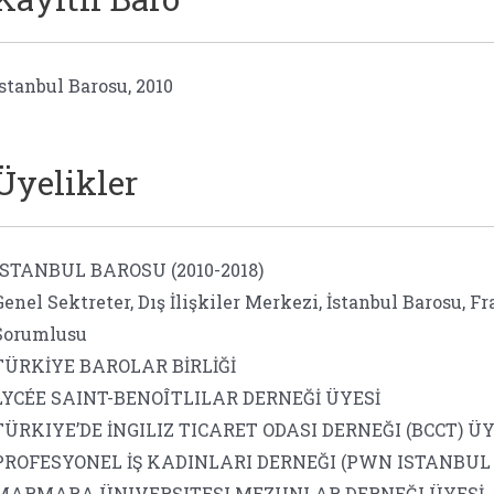
İstanbul Barosu, 2010
Üyelikler
ISTANBUL BAROSU (2010-2018)
Genel Sektreter, Dış İlişkiler Merkezi, İstanbul Barosu, 
Sorumlusu
TÜRKİYE BAROLAR BİRLİĞİ
LYCÉE SAINT-BENOÎTLILAR DERNEĞİ ÜYESİ
TÜRKIYE’DE İNGILIZ TICARET ODASI DERNEĞI (BCCT) ÜY
PROFESYONEL İŞ KADINLARI DERNEĞI (PWN ISTANBUL 
MARMARA ÜNIVERSITESI MEZUNLAR DERNEĞI ÜYESİ