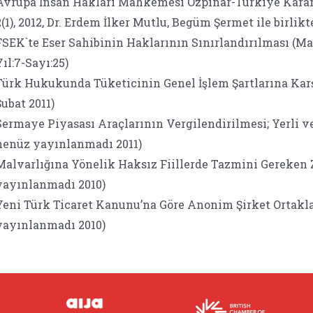
Avrupa İnsan Hakları Mahkemesi Özpınar-Türkiye Kararı 
2(1), 2012, Dr. Erdem İlker Mutlu, Begüm Şermet ile birlikte
FSEK`te Eser Sahibinin Haklarının Sınırlandırılması (Mar
Yıl:7-Sayı:25)
Türk Hukukunda Tüketicinin Genel İşlem Şartlarına Karş
Şubat 2011)
Sermaye Piyasası Araçlarının Vergilendirilmesi; Yerli 
henüz yayınlanmadı 2011)
Malvarlığına Yönelik Haksız Fiillerde Tazmini Gereken
yayınlanmadı 2010)
Yeni Türk Ticaret Kanunu’na Göre Anonim Şirket Ortakl
yayınlanmadı 2010)