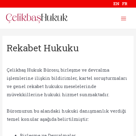
İçeriğe
EN
FR
atla
Mai
Men
Rekabet Hukuku
Çelikbaş Hukuk Bürosu, birleşme ve devralma
işlemlerine ilişkin bildirimler, kartel soruşturmaları
ve genel rekabet hukuku meselelerinde
müvekkillerine hukuki hizmet sunmaktadır.
Büromuzun bu alandaki hukuki danışmanlık verdiği
temel konular aşağıda belirtilmiştir:
Birleşme ve Devralmalar