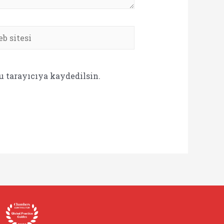
b
si
u tarayıcıya kaydedilsin.