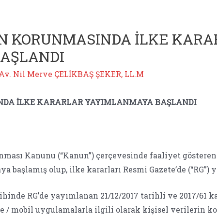
RİN KORUNMASINDA İLKE KAR
AŞLANDI
Av. Nil Merve ÇELİKBAŞ ŞEKER, LL.M
INDA İLKE KARARLAR YAYIMLANMAYA BAŞLANDI
runması Kanunu (“Kanun”) çerçevesinde faaliyet gösteren
şmaya başlamış olup, ilke kararları Resmi Gazete’de (“RG”
rihinde RG’de yayımlanan 21/12/2017 tarihli ve 2017/61 ka
e / mobil uygulamalarla ilgili olarak kişisel verilerin 