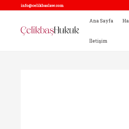
İçeriğe
info@celikbaslaw.com
atla
Ana Sayfa
Ha
İletişim