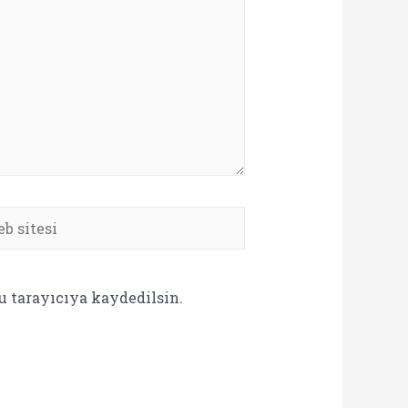
b
si
u tarayıcıya kaydedilsin.