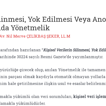
Silinmesi, Yok Edilmesi Veya An
nda Yönetmelik
Av. Nil Merve ÇELİKBAŞ ŞEKER, LL.M
arafından hazırlanan “
Kişisel Verilerin Silinmesi, Yok Ed
tarihinde 30224 sayılı Resmi Gazete’de yayımlanmıştır.
yürürlüğe girecek olup, anılan Yönetmelik ile tamame
inin parçası olmak kaydıyla otomatik olmayan yollarla i
im hale getirilmesine ilişkin usul ve esaslar belirlenmi
olmakla yükümlü olan veri sorumluları,
kişisel veri işle
lamakla yükümlüdürler.