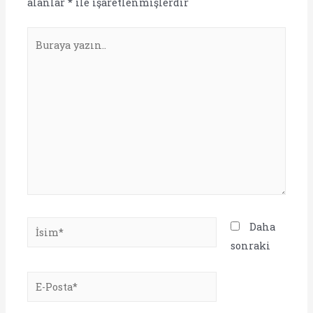
alanlar
*
ile işaretlenmişlerdir
Buraya
yazın..
İsim*
Daha
sonraki
E-
Posta*