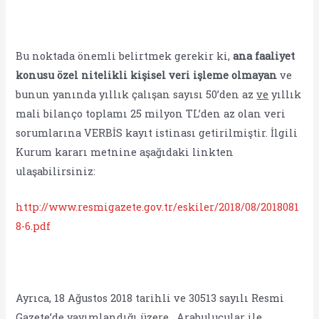
Bu noktada önemli belirtmek gerekir ki,
ana faaliyet
konusu özel nitelikli kişisel veri işleme olmayan
ve
bunun yanında yıllık çalışan sayısı 50’den az
ve
yıllık
mali bilanço toplamı 25 milyon TL’den az olan veri
sorumlarına VERBİS kayıt istinası getirilmiştir. İlgili
Kurum kararı metnine aşağıdaki linkten
ulaşabilirsiniz:
http://www.resmigazete.gov.tr/eskiler/2018/08/2018081
8-6.pdf
Ayrıca, 18 Ağustos 2018 tarihli ve 30513 sayılı Resmi
Gazete’de yayımlandığı üzere, Arabulucular ile